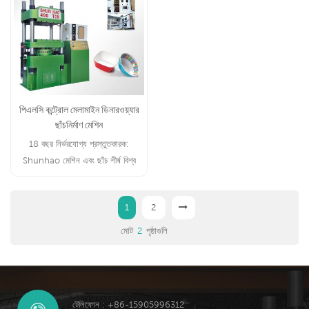
পিএলসি কন্ট্রোল মেলামাইন ডিনারওয়্যার
ছাঁচনির্মাণ মেশিন
18 বছর নির্ভরযোগ্য প্রস্তুতকারক:
Shunhao মেশিন এবং ছাঁচ শীর্ষ বিশ্ব
বিখ্যাত মেশিন যন্ত্রাংশ উপলব্ধ
1
2
মোট
2
পৃষ্ঠাগুলি
টেলিফোন : +86-15905996312