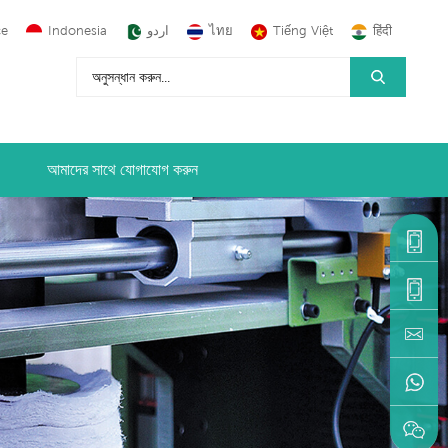
çe
Indonesia
اردو
ไทย
Tiếng Việt
हिंदी
আমাদের সাথে যোগাযোগ করুন
+86-
1590599
+86-
595-
machine
22216883
+86