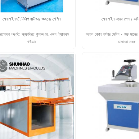
মেলামাইন ছাঁচনির্মাণ পাউডার ওজনের মেশিন
মেলামাইন ফয়েল পেপার কাট
্রিয়াকরণ পদ্ধতি: স্বয়ংক্রিয় পুনরুদ্ধার, ওজন, ট্যালকম
ফয়েল পেপার কাটার মেশিন - উচ্চ মানের এ
পাউডার
-চালানো সহজ
আরো পড়ুন
আরো পড়ুন