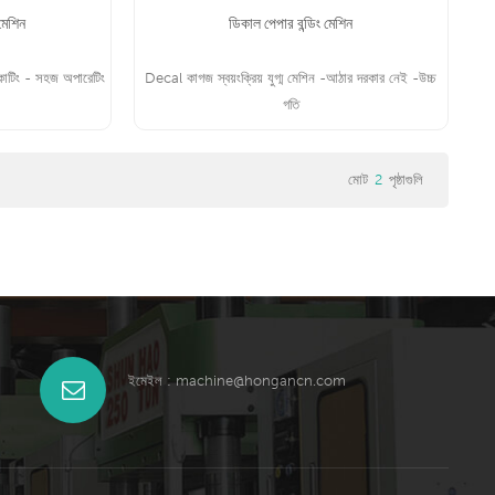
মেশিন
ডিকাল পেপার বন্ডিং মেশিন
কাটিং - সহজ অপারেটিং
Decal কাগজ স্বয়ংক্রিয় যুগ্ম মেশিন -আঠার দরকার নেই -উচ্চ
গতি
মোট
2
পৃষ্ঠাগুলি
আরো পড়ুন
ইমেইল :
machine@hongancn.com