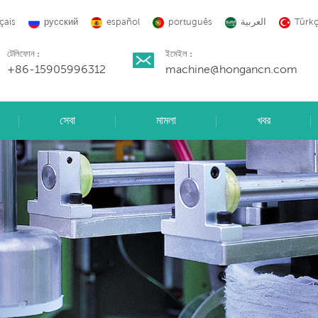
çais
русский
español
português
العربية
Türk
টেলিফোন :
ইমেইল :
+86-15905996312
machine@hongancn.com
সেবা
মামলা
খবর