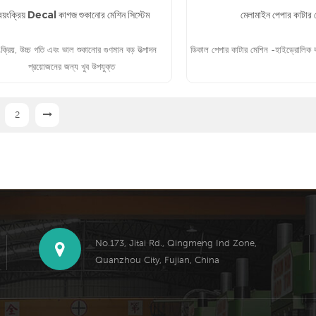
্বয়ংক্রিয় Decal কাগজ শুকানোর মেশিন সিস্টেম
মেলামাইন পেপার কাটার 
়ংক্রিয়, উচ্চ গতি এবং ভাল শুকানোর গুণমান বড় উত্পাদন
ডিকাল পেপার কাটার মেশিন -হাইড্রোলিক 
প্রয়োজনের জন্য খুব উপযুক্ত
2
আরো পড়ুন
আরো পড়ুন
No.173, Jitai Rd., Qingmeng Ind Zone,
Quanzhou City, Fujian, China