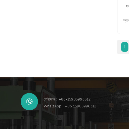
স
স্বয
1
টেলিফোন : +86-15905996312
WhatsApp : +86 15905996312