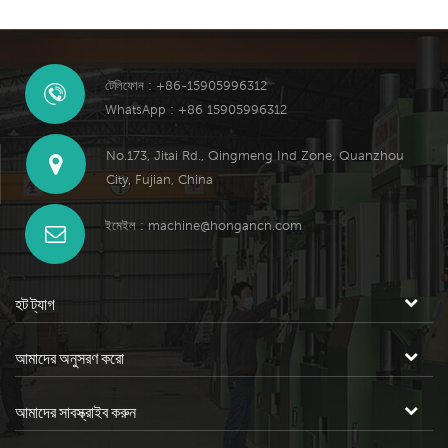
টেলিফোন : +86-15905996312
WhatsApp : +86 15905996312
No.173, Jitai Rd., Qingmeng Ind Zone, Quanzhou
City, Fujian, China
ইমেইল :
machine@hongancn.com
হট ট্যাগ
আমাদের অনুসরণ করো
আমাদের সাবস্ক্রাইব করুন