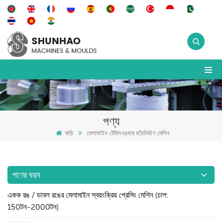
পণ্য
বাড়ি
মেলামাইন টেবিলওয়্যার ছাঁচনির্মাণ মেশিন
পণের ধরন
একক রঙ / ডাবল রঙের মেলামাইন স্বয়ংক্রিয় প্রেসিং মেশিন (চাপ:
150টন-2000টন)