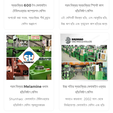
স্বয়ংক্রিয় 600 টন মেলামাইন
গরম বিক্রয় স্বয়ংক্রিয় স্প্লিট কাপ
টেবিলওয়্যার কম্প্রেশন মেশিন
ছাঁচনির্মাণ মেশিন
অপারেট করা সহজ, স্বয়ংক্রিয় শীর্ষ ব্র্যান্ড
এই মেশিনটি বিভক্ত ছাঁচ, এস-আকৃতির ছাঁচ,
মেশিন যন্ত্রাংশ
উচ্চ জগ ছাঁচ এবং হ্যান্ডেল কাপ ছাঁচের জন্য
সর্বোত্তম ব্যবহার করা হয়।
গরম বিক্রয় Melamine গুদাম
উচ্চ গতির স্বয়ংক্রিয় মেলামাইন ওয়্যার
ছাঁচনির্মাণ মেশিন
ছাঁচনির্মাণ মেশিন
Shunhao: মেলামাইন টেবিলওয়্যার
শুনহাও কারখানা: 2002 সাল থেকে
ছাঁচনির্মাণ মেশিন প্রস্তুতকারক
নির্ভরযোগ্য মেলামাইন মেশিন এবং ছাঁচ
প্রস্তুতকারক