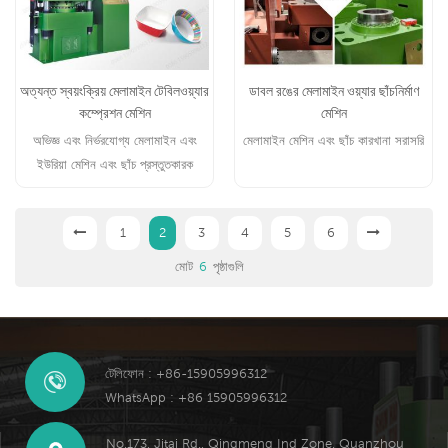
অত্যন্ত স্বয়ংক্রিয় মেলামাইন টেবিলওয়্যার
ডাবল রঙের মেলামাইন ওয়্যার ছাঁচনির্মাণ
কম্প্রেশন মেশিন
মেশিন
অভিজ্ঞ এবং নির্ভরযোগ্য মেলামাইন এবং
মেলামাইন মেশিন এবং ছাঁচ কারখানা সরাসরি
ইউরিয়া মেশিন এবং ছাঁচ প্রস্তুতকারক
1
2
3
4
5
6
মোট
6
পৃষ্ঠাগুলি
টেলিফোন : +86-15905996312
WhatsApp : +86 15905996312
No.173, Jitai Rd., Qingmeng Ind Zone, Quanzhou