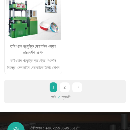
তাইওয়ান প্রযুক্তি মেলামাইন ওয়্যার
ছাঁচনির্মাণ মেশিন
তাইওয়ান প্রযুক্তি স্বয়ংক্রিয় পিএলসি
নিয়ন্ত্রণ মেলামাইন ক্রোকারিজ তৈরির মেশিন
2002 সাল থেকে
1
2
মোট
2
পৃষ্ঠাগুলি
টেলিফোন : +86-15905996312