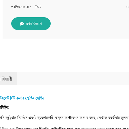
Yes
প্রশিক্ষণ সেবা :
সহ
এখন জিজ্ঞাসা
য বিবরণী
 টয়লেট সিট কভার মোল্ডিং মেশিন
শিষ্ট্য:
সি কন্ট্রোল সিস্টেম একটি ব্যবহারকারী-বান্ধব অপারেশন অফার করে, যেখানে ব্যর্থতার তুলন