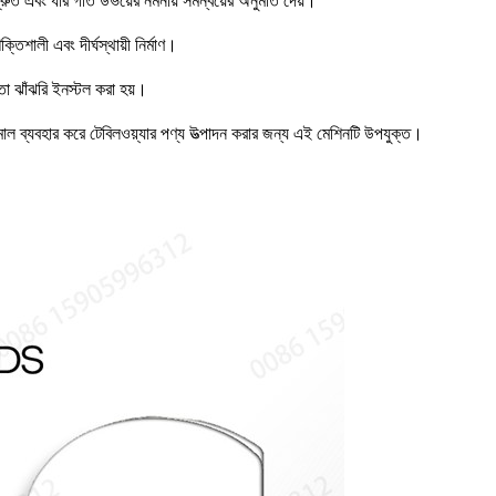
্রুত এবং ধীর গতি উভয়ের নমনীয় সমন্বয়ের অনুমতি দেয়।
িশালী এবং দীর্ঘস্থায়ী নির্মাণ।
তা ঝাঁঝরি ইনস্টল করা হয়।
ল ব্যবহার করে টেবিলওয়্যার পণ্য উত্পাদন করার জন্য এই মেশিনটি উপযুক্ত।