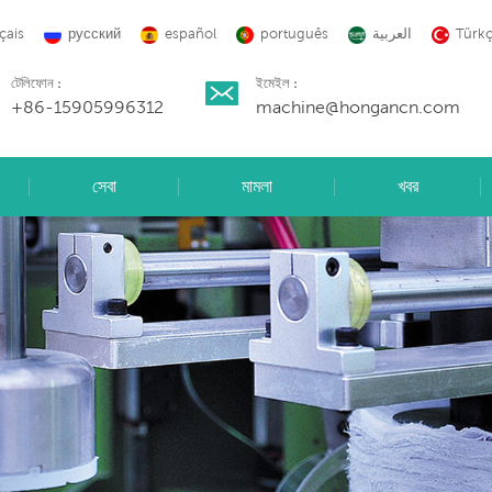
çais
русский
español
português
العربية
Türk
টেলিফোন :
ইমেইল :
+86-15905996312
machine@hongancn.com
সেবা
মামলা
খবর