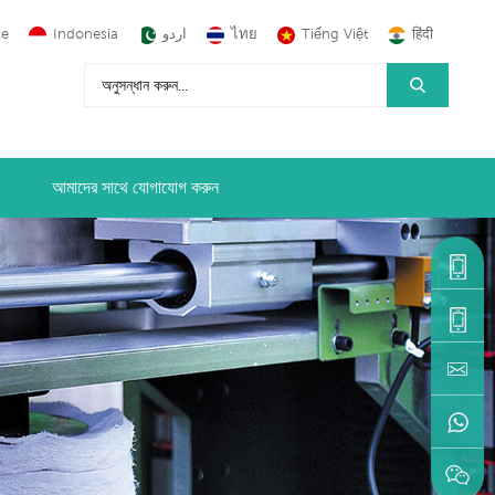
çe
Indonesia
اردو
ไทย
Tiếng Việt
हिंदी
আমাদের সাথে যোগাযোগ করুন
+86-
1590599
+86-
595-
machine
22216883
+86